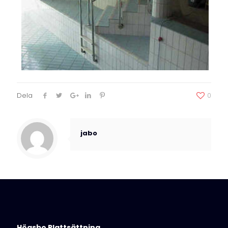
Dela
0
jabo
Högsbo Plattsättning