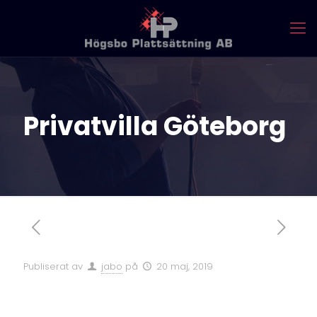
Privatvilla Göteborg
Publiserat av
jabo
på
20 maj, 2019