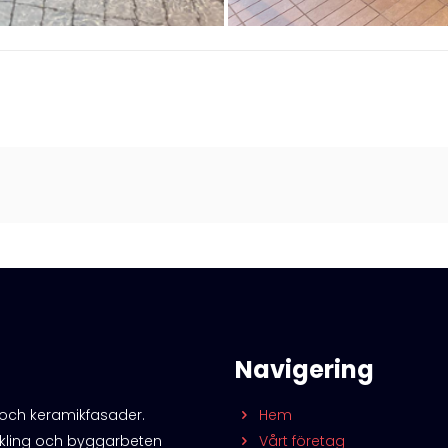
Navigering
och keramikfasader.
Hem
ckling och byggarbeten
Vårt företag