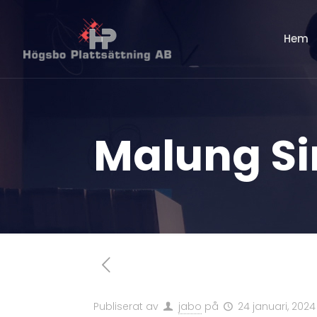
Hem
Malung Si
Publiserat av
jabo
på
24 januari, 2024