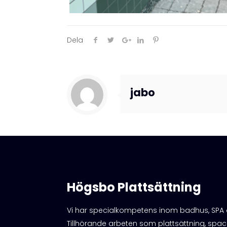
Dela
jabo
Högsbo Plattsättning
Vi har specialkompetens inom badhus, SPA 
Tillhörande arbeten som plattsättning, spa