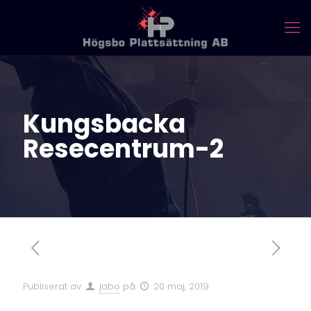
Kungsbacka
Resecentrum-2
Publiserat av
jabo
på
20 maj, 2019