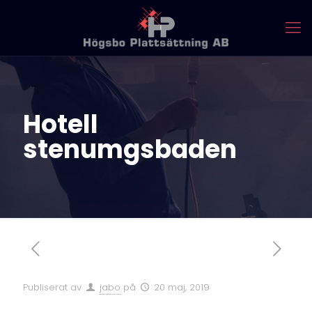
Hotell
stenumgsbaden
Publiserat av
jabo
på
20 maj, 2019